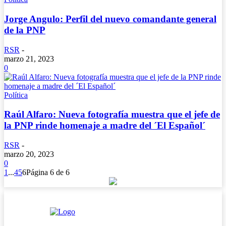
Jorge Angulo: Perfil del nuevo comandante general
de la PNP
RSR
-
marzo 21, 2023
0
Política
Raúl Alfaro: Nueva fotografía muestra que el jefe de
la PNP rinde homenaje a madre del ´El Español´
RSR
-
marzo 20, 2023
0
1
...
4
5
6
Página 6 de 6