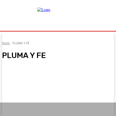
Inicio
PLUMA Y FE
PLUMA Y FE
Ambientales
Cine y series
Cultura
Desarrollo Personal
Música
Religión