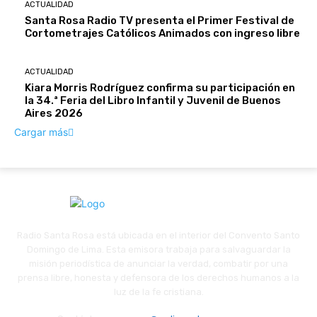
ACTUALIDAD
Santa Rosa Radio TV presenta el Primer Festival de
Cortometrajes Católicos Animados con ingreso libre
ACTUALIDAD
Kiara Morris Rodríguez confirma su participación en
la 34.ª Feria del Libro Infantil y Juvenil de Buenos
Aires 2026
Cargar más
Radio Santa Rosa está ubicada en el interior del Convento Santo
Domingo de Lima. Esta emisora trabaja para salvaguardar la
misión periodística de anunciar la verdad, combatir por una
prensa libre, honesta y defensora de los derechos humanos a la
luz de la fe cristiana.