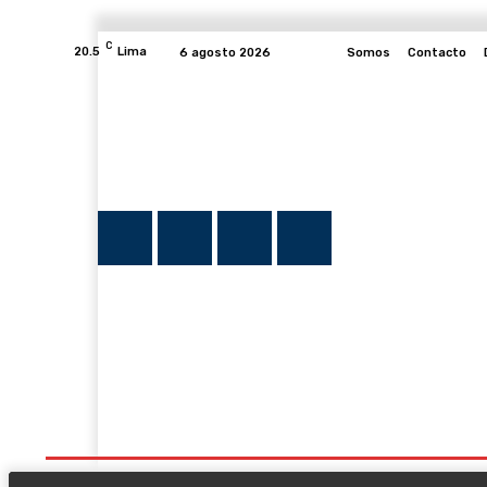
C
20.5
Lima
6 agosto 2026
Somos
Contacto
INICIO
NOTICIAS
PLUMA Y FE
PROGRAMAS