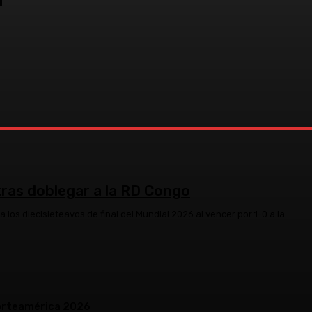
 tras doblegar a la RD Congo
los diecisieteavos de final del Mundial 2026 al vencer por 1-0 a la...
 Norteamérica 2026