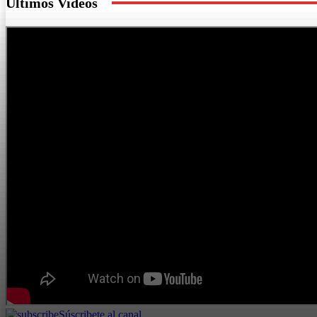
Últimos Videos
Súscribete al canal