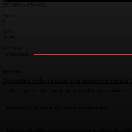
BETANIA - (05/08/26)
«
Anterior
1
/
1015
Siguiente
»
DEPORTES
DEPORTES
Colombia sella su pase a la siguiente ronda
La selección de Colombia aseguró de forma anticipada su clasificación a 
Inglaterra y Ghana postergan su clasificación
Cristiano Ronaldo hizo historia en la Copa del Mundo de