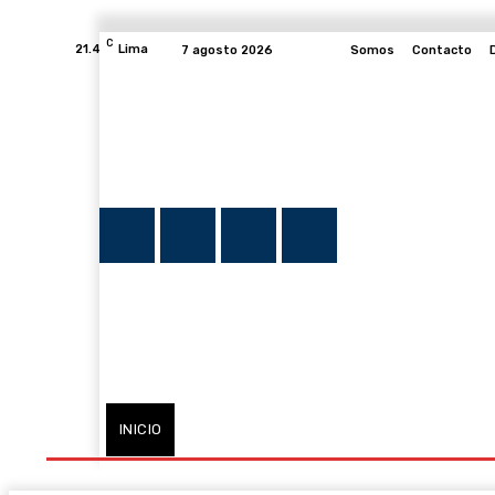
C
21.4
Lima
7 agosto 2026
Somos
Contacto
INICIO
NOTICIAS
PLUMA Y FE
PROGRAMAS