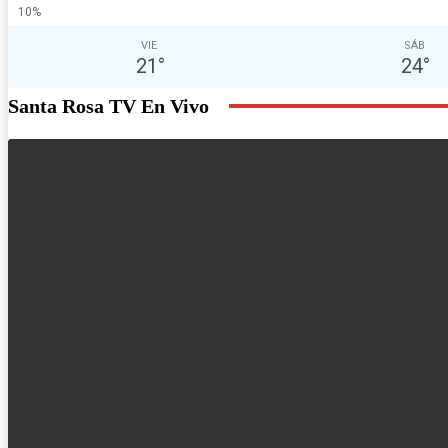
10%
VIE
SÁB
21
°
24
°
Santa Rosa TV En Vivo