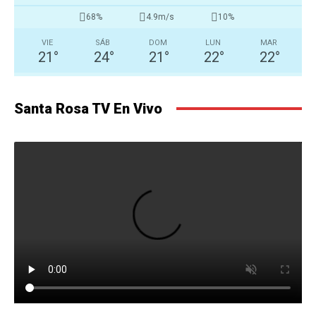
68%
4.9m/s
10%
VIE
SÁB
DOM
LUN
MAR
21
°
24
°
21
°
22
°
22
°
Santa Rosa TV En Vivo