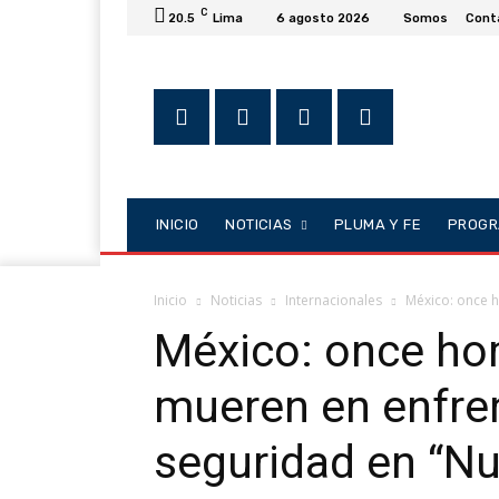
C
20.5
Lima
6 agosto 2026
Somos
Cont
INICIO
NOTICIAS
PLUMA Y FE
PROGR
Inicio
Noticias
Internacionales
México: once 
México: once h
mueren en enfre
seguridad en “N