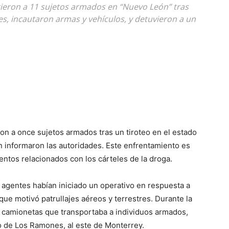
ieron a 11 sujetos armados en “Nuevo León” tras
es, incautaron armas y vehículos, y detuvieron a un
on a once sujetos armados tras un tiroteo en el estado
n informaron las autoridades. Este enfrentamiento es
entos relacionados con los cárteles de la droga.
s agentes habían iniciado un operativo en respuesta a
que motivó patrullajes aéreos y terrestres. Durante la
 camionetas que transportaba a individuos armados,
io de Los Ramones, al este de Monterrey.