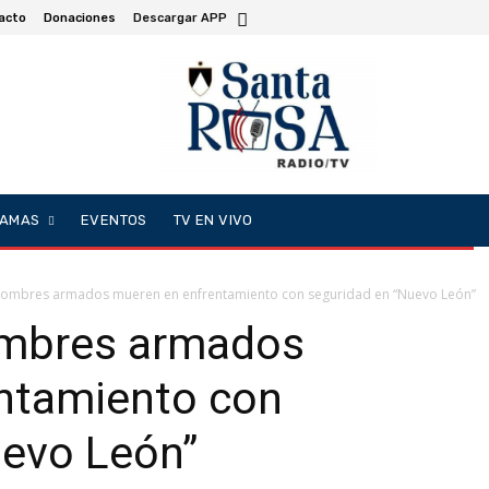
acto
Donaciones
Descargar APP
AMAS
EVENTOS
TV EN VIVO
hombres armados mueren en enfrentamiento con seguridad en “Nuevo León”
ombres armados
ntamiento con
uevo León”