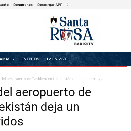
tacto
Donaciones
Descargar APP
AMAS
EVENTOS
TV EN VIVO
 del aeropuerto de Tashkent en Uzbekistán deja un muerto y...
del aeropuerto de
ekistán deja un
ridos