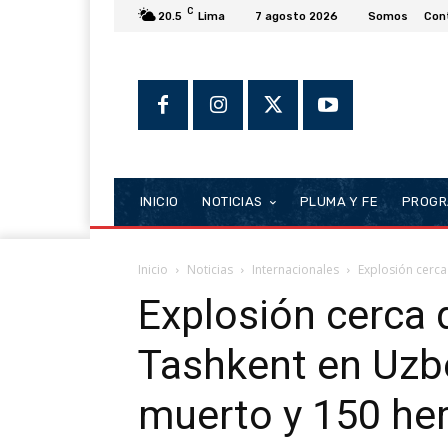
C
20.5
Lima
7 agosto 2026
Somos
Con
INICIO
NOTICIAS
PLUMA Y FE
PROGR
Inicio
Noticias
Internacionales
Explosión cerca
Explosión cerca 
Tashkent en Uzb
muerto y 150 he