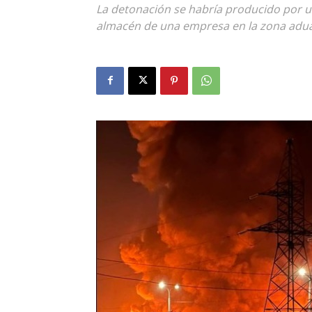
La detonación se habría producido por un
almacén de una empresa en la zona adu