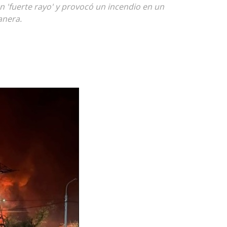
 'fuerte rayo' y provocó un incendio en un
anera.