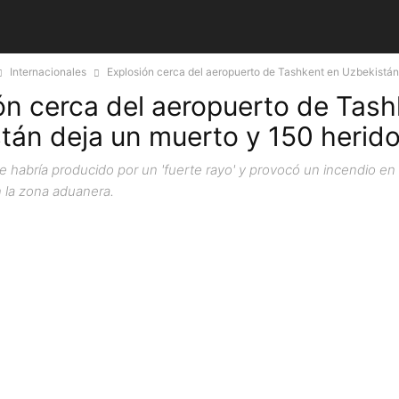
Internacionales
Explosión cerca del aeropuerto de Tashkent en Uzbekistán 
ón cerca del aeropuerto de Tash
tán deja un muerto y 150 herid
e habría producido por un 'fuerte rayo' y provocó un incendio e
 la zona aduanera.