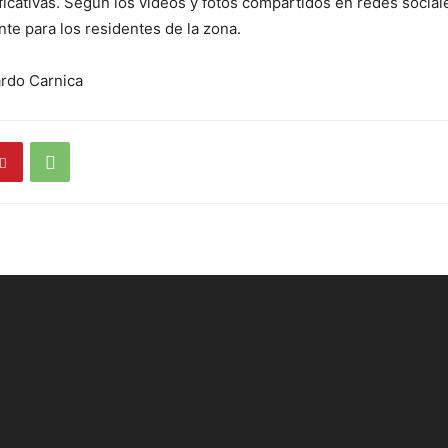
ificativas. Según los vídeos y fotos compartidos en redes social
nte para los residentes de la zona.
ardo Carnica