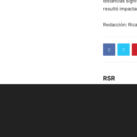
distancias sign
resultó impacta
Redacción: Ric
RSR