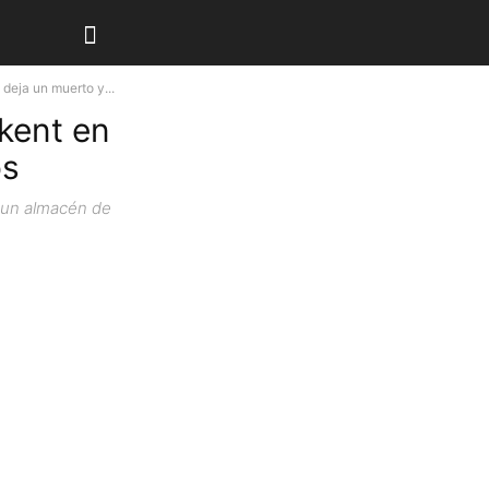
deja un muerto y...
kent en
os
n un almacén de