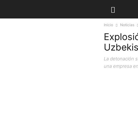
Inicio
Noticias
Explosi
Uzbekis
La detonación s
una empresa en