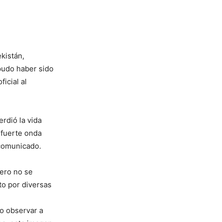
kistán,
pudo haber sido
icial al
erdió la vida
 fuerte onda
 comunicado.
ero no se
to por diversas
o observar a