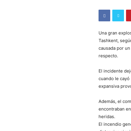
Una gran explos
Tashkent, segú
causada por un 
respecto.
El incidente de
cuando le cayó 
expansiva provo
Además, el com
encontraban en 
heridas.
El incendio ge