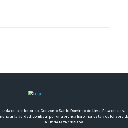
icada en el interior del Convento Santo Domingo de Lima. Esta emisora 
 anunciar la verdad, combatir por una prensa libre, honesta y defensora
la luz de la fe cristiana.