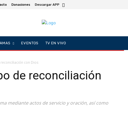
acto
Donaciones
Descargar APP
AMAS
EVENTOS
TV EN VIVO
reconciliación con Dios
o de reconciliación
sma mediante actos de servicio y oración, así como