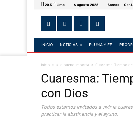
C
20.5
Lima
6 agosto 2026
Somos
Cont
INICIO
NOTICIAS
PLUMA Y FE
PROGR
Inicio
#Lo bueno importa
Cuaresma: Tiempo de 
Cuaresma: Tiemp
con Dios
Todos estamos invitados a vivir la cuare
practicar la abstinencia y el ayuno.