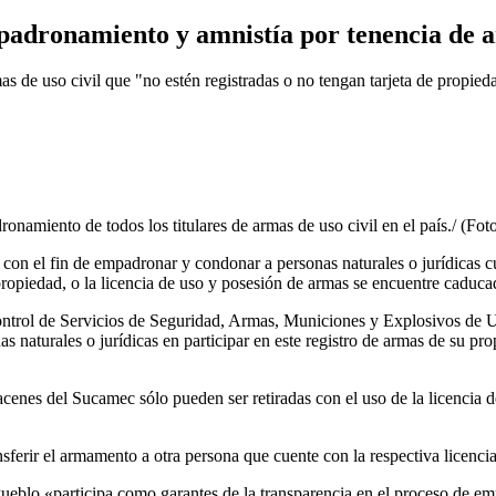
mpadronamiento y amnistía por tenencia de a
mas de uso civil que "no estén registradas o no tengan tarjeta de propied
onamiento de todos los titulares de armas de uso civil en el país./ (Fot
on el fin de empadronar y condonar a personas naturales o jurídicas c
propiedad, o la licencia de uso y posesión de armas se encuentre caduca
ntrol de Servicios de Seguridad, Armas, Municiones y Explosivos de Us
s naturales o jurídicas en participar en este registro de armas de su pr
enes del Sucamec sólo pueden ser retiradas con el uso de la licencia del
nsferir el armamento a otra persona que cuente con la respectiva licencia
l Pueblo «participa como garantes de la transparencia en el proceso de