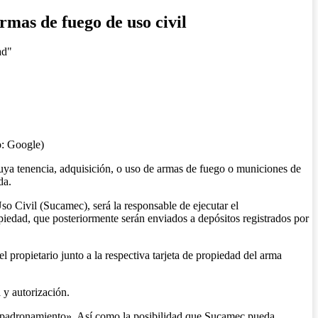
rmas de fuego de uso civil
ad"
o: Google)
uya tenencia, adquisición, o uso de armas de fuego o municiones de
da.
o Civil (Sucamec), será la responsable de ejecutar el
opiedad, que posteriormente serán enviados a depósitos registrados por
 propietario junto a la respectiva tarjeta de propiedad del arma
 y autorización.
 empadronamiento». Así como la posibilidad que Sucamec pueda