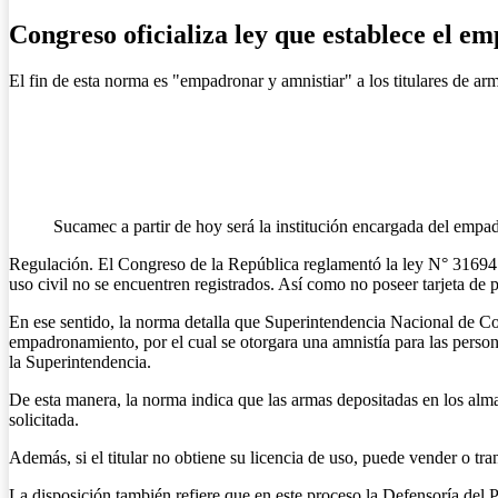
Congreso oficializa ley que establece el e
El fin de esta norma es "empadronar y amnistiar" a los titulares de ar
Sucamec a partir de hoy será la institución encargada del empadr
Regulación. El Congreso de la República reglamentó la ley N° 31694 c
uso civil no se encuentren registrados. Así como no poseer tarjeta de 
En ese sentido, la norma detalla que Superintendencia Nacional de Co
empadronamiento, por el cual se otorgara una amnistía para las persona
la Superintendencia.
De esta manera, la norma indica que las armas depositadas en los almac
solicitada.
Además, si el titular no obtiene su licencia de uso, puede vender o tra
La disposición también refiere que en este proceso la Defensoría de