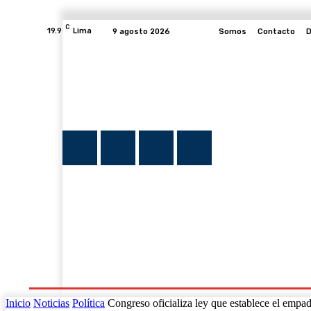
C
19.9
Lima
9 agosto 2026
Somos
Contacto
D
INICIO
NOTICIAS
PLUMA Y FE
PROGRAMAS
Inicio
Noticias
Política
Congreso oficializa ley que establece el empad