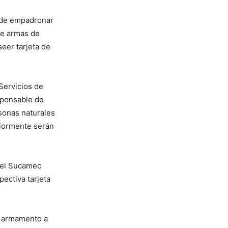
n de empadronar
de armas de
eer tarjeta de
Servicios de
sponsable de
rsonas naturales
riormente serán
del Sucamec
pectiva tarjeta
el armamento a