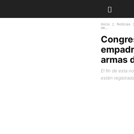
Inicio
Noticias
de...
Congres
empadro
armas d
El fin de esta n
estén registrad