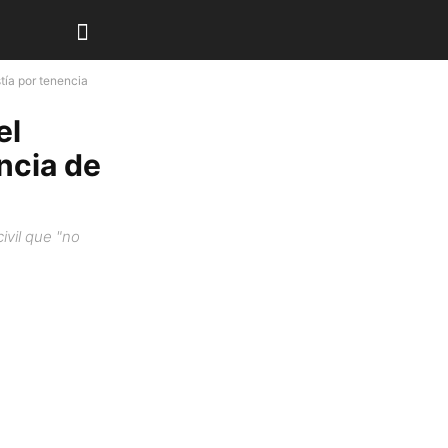
tía por tenencia
el
ncia de
ivil que "no