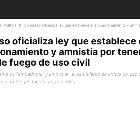
Política
Congreso oficializa ley que establece el empadronamiento y amnis
o oficializa ley que establece 
namiento y amnistía por tene
e fuego de uso civil
orma es "empadronar y amnistiar" a los titulares de armas de uso c
as o no tengan tarjeta de propiedad"