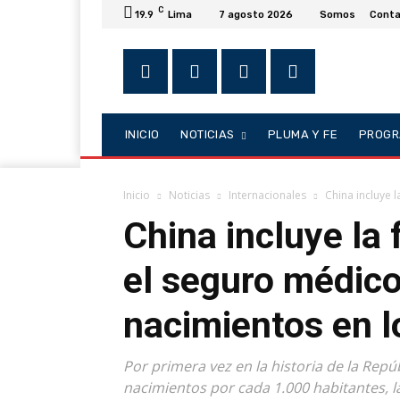
C
19.9
Lima
7 agosto 2026
Somos
Conta
INICIO
NOTICIAS
PLUMA Y FE
PROGR
Inicio
Noticias
Internacionales
China incluye l
China incluye la 
el seguro médico
nacimientos en l
Por primera vez en la historia de la Repúb
nacimientos por cada 1.000 habitantes, la