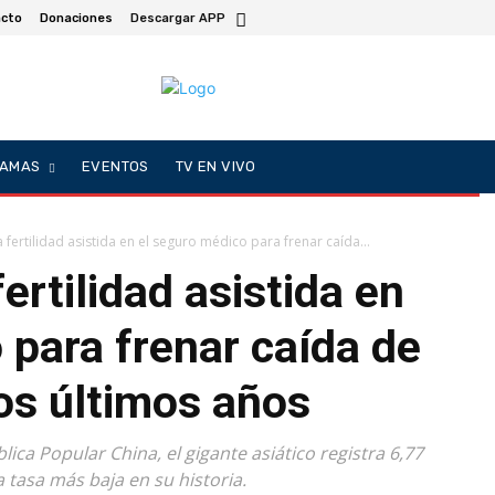
cto
Donaciones
Descargar APP
AMAS
EVENTOS
TV EN VIVO
a fertilidad asistida en el seguro médico para frenar caída...
fertilidad asistida en
 para frenar caída de
os últimos años
lica Popular China, el gigante asiático registra 6,77
 tasa más baja en su historia.