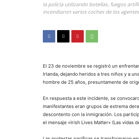
la policía utilizando botellas, fuegos arti
incendiaron varios coches de los agentes
El 23 de noviembre se registró un enfrenta
Irlanda, dejando heridos a tres niños y a un
hombre de 25 años, presuntamente de origen 
En respuesta a este incidente, se convocar
manifestantes eran grupos de extrema derec
descontento con la inmigración. Los partic
el mensaje «Irish Lives Matter» (Las vidas d
Las protestas pacíficas se transformaron en