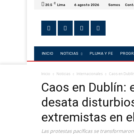
C
20.5
Lima
6 agosto 2026
Somos
Cont
INICIO
NOTICIAS
PLUMA Y FE
PROGR
Inicio
Noticias
Internacionales
Caos en Dublín
Caos en Dublín:
desata disturbio
extremistas en e
Las protestas pacíficas se transformaron