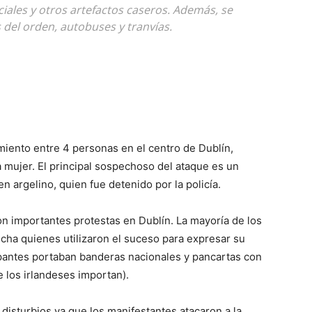
ficiales y otros artefactos caseros. Además, se
 del orden, autobuses y tranvías.
miento entre 4 personas en el centro de Dublín,
a mujer. El principal sospechoso del ataque es un
argelino, quien fue detenido por la policía.
on importantes protestas en Dublín. La mayoría de los
ha quienes utilizaron el suceso para expresar su
ipantes portaban banderas nacionales y pancartas con
e los irlandeses importan).
 disturbios ya que los manifestantes atacaron a la