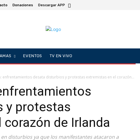
acto
Donaciones
Descargar APP
AMAS
EVENTOS
TV EN VIVO
: enfrentamientos desata disturbios y protestas extremistas en el corazón...
 enfrentamientos
s y protestas
l corazón de Irlanda
 en disturbios ya que los manifestantes atacaron a