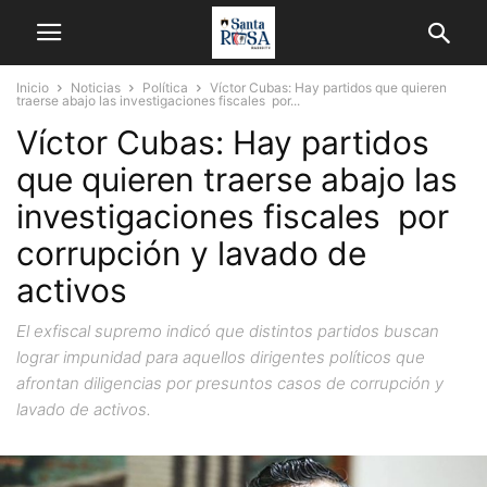
Inicio
Noticias
Política
Víctor Cubas: Hay partidos que quieren
traerse abajo las investigaciones fiscales por...
Víctor Cubas: Hay partidos
que quieren traerse abajo las
investigaciones fiscales por
corrupción y lavado de
activos
El exfiscal supremo indicó que distintos partidos buscan
lograr impunidad para aquellos dirigentes políticos que
afrontan diligencias por presuntos casos de corrupción y
lavado de activos.