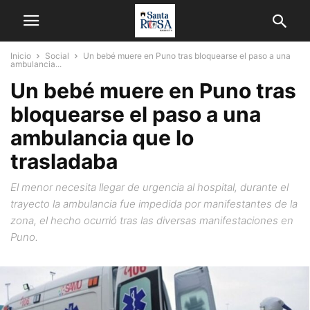
Inicio
Social
Un bebé muere en Puno tras bloquearse el paso a una
ambulancia...
Un bebé muere en Puno tras
bloquearse el paso a una
ambulancia que lo
trasladaba
El menor necesita llegar de urgencia al hospital, durante el
trayecto la ambulancia fue impedida por manifestantes de la
zona, el hecho ocurrió tras las diversas manifestaciones en
Puno.