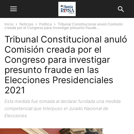
Inicio
Noticias
Política
Tribunal Constitucional anuló Comisión
creada por el Congreso para investigar presunto fraude...
Tribunal Constitucional anuló
Comisión creada por el
Congreso para investigar
presunto fraude en las
Elecciones Presidenciales
2021
Esta medida fue tomada al declarar fundada una medida
competencial que interpuso el Jurado Nacional de
Elecciones.