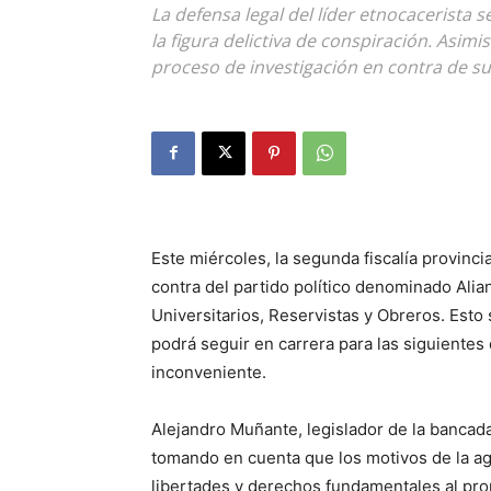
La defensa legal del líder etnocacerista
la figura delictiva de conspiración. Asimi
proceso de investigación en contra de s
Este miércoles, la segunda fiscalía provinci
contra del partido político denominado Alia
Universitarios, Reservistas y Obreros. Esto 
podrá seguir en carrera para las siguientes
inconveniente.
Alejandro Muñante, legislador de la bancad
tomando en cuenta que los motivos de la a
libertades y derechos fundamentales al promo