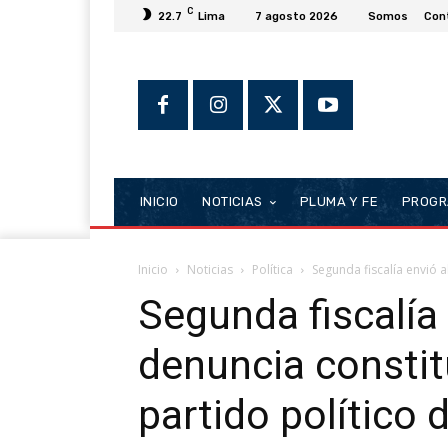
C
22.7
Lima
7 agosto 2026
Somos
Con
INICIO
NOTICIAS
PLUMA Y FE
PROGR
Inicio
Noticias
Política
Segunda fiscalía envió a
Segunda fiscalía 
denuncia constit
partido político