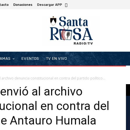
tacto
Donaciones
Descargar APP
AMAS
EVENTOS
TV EN VIVO
l archivo denuncia constitucional en contra del partido político...
envió al archivo
ucional en contra del
 de Antauro Humala