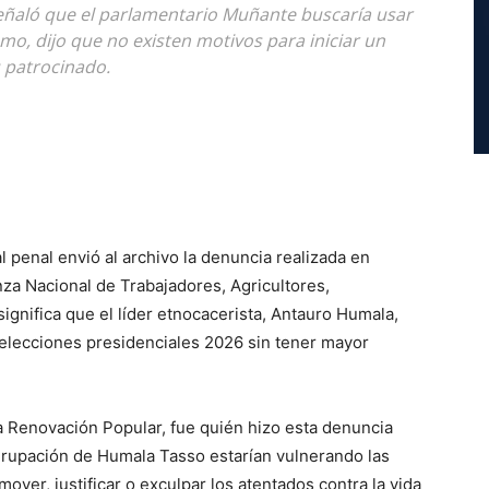
 señaló que el parlamentario Muñante buscaría usar
smo, dijo que no existen motivos para iniciar un
u patrocinado.
al penal envió al archivo la denuncia realizada en
nza Nacional de Trabajadores, Agricultores,
significa que el líder etnocacerista, Antauro Humala,
 elecciones presidenciales 2026 sin tener mayor
a Renovación Popular, fue quién hizo esta denuncia
grupación de Humala Tasso estarían vulnerando las
ver, justificar o exculpar los atentados contra la vida