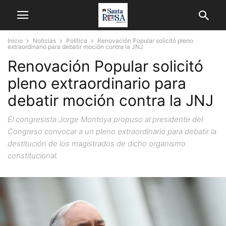
Inicio
Noticias
Política
Renovación Popular solicitó pleno
extraordinario para debatir moción contra la JNJ
Renovación Popular solicitó
pleno extraordinario para
debatir moción contra la JNJ
El congresista Jorge Montoya propuso al presidente del
Congreso convocar a un pleno extraordinario para debatir la
destitución de los magistrados de dicho organismo
constitucional.