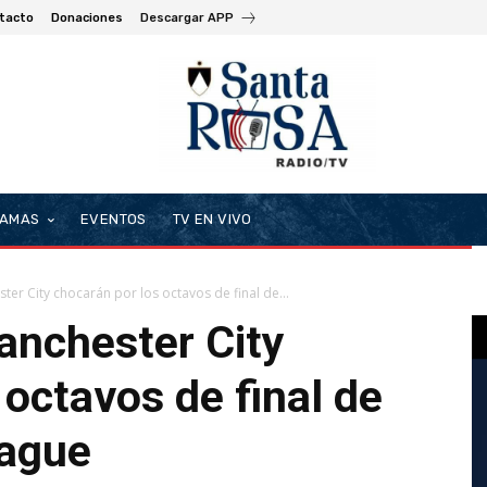
tacto
Donaciones
Descargar APP
AMAS
EVENTOS
TV EN VIVO
ter City chocarán por los octavos de final de...
anchester City
 octavos de final de
eague