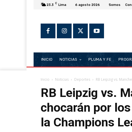
C
23.3
Lima
6 agosto 2026
Somos
Con
INICIO
NOTICIAS
PLUMA Y FE
PROGR
Inicio
Noticias
Deportes
RB Leipzig vs. Manches
RB Leipzig vs. M
chocarán por los
la Champions L