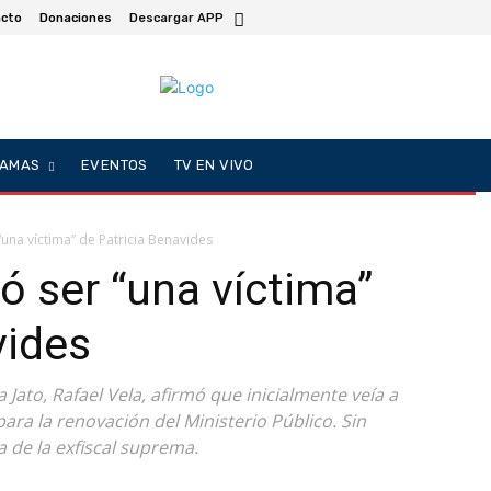
cto
Donaciones
Descargar APP
AMAS
EVENTOS
TV EN VIVO
“una víctima” de Patricia Benavides
ó ser “una víctima”
vides
 Jato, Rafael Vela, afirmó que inicialmente veía a
ra la renovación del Ministerio Público. Sin
 de la exfiscal suprema.