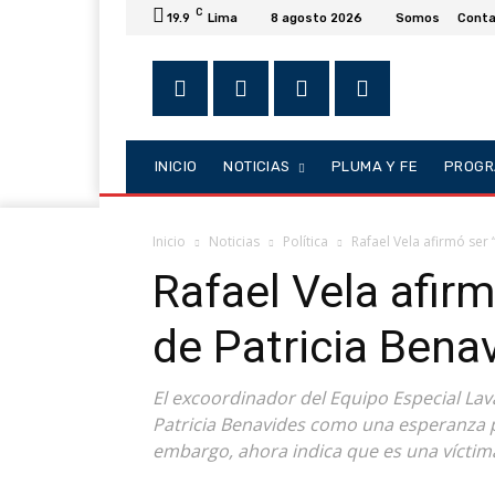
C
19.9
Lima
8 agosto 2026
Somos
Conta
INICIO
NOTICIAS
PLUMA Y FE
PROGR
Inicio
Noticias
Política
Rafael Vela afirmó ser 
Rafael Vela afirm
de Patricia Bena
El excoordinador del Equipo Especial Lava
Patricia Benavides como una esperanza pa
embargo, ahora indica que es una víctima