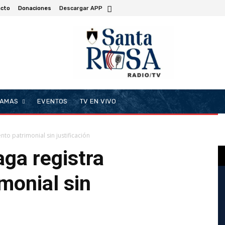
cto
Donaciones
Descargar APP
AMAS
EVENTOS
TV EN VIVO
nto patrimonial sin justificación
aga registra
monial sin