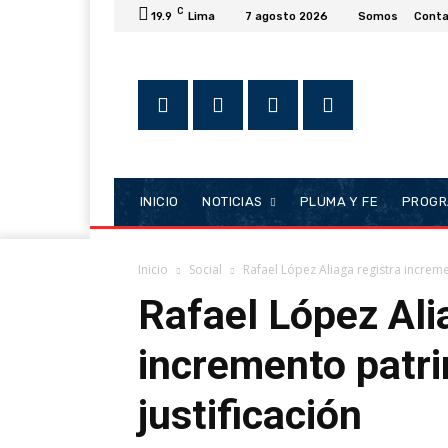
C
19.9
Lima
7 agosto 2026
Somos
Conta
INICIO
NOTICIAS
PLUMA Y FE
PROGR
Inicio
Social
Rafael López Aliaga registra increme
Rafael López Ali
incremento patri
justificación