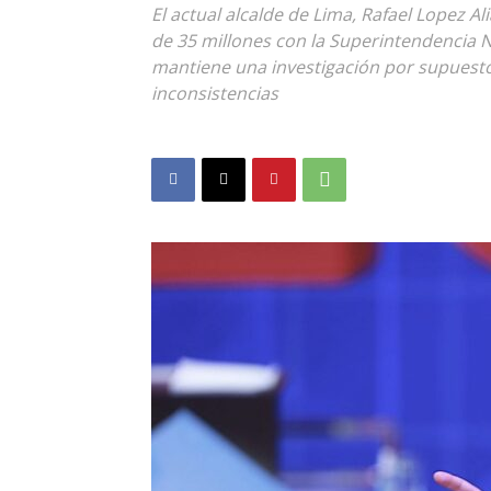
El actual alcalde de Lima, Rafael Lopez 
de 35 millones con la Superintendencia N
mantiene una investigación por supuesto
inconsistencias