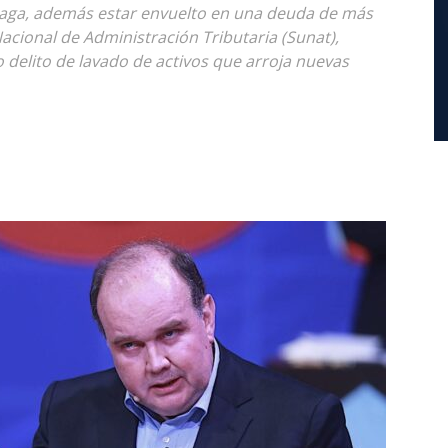
Aliaga, además estar envuelto en una deuda de más
acional de Administración Tributaria (Sunat),
 delito de lavado de activos que arroja nuevas