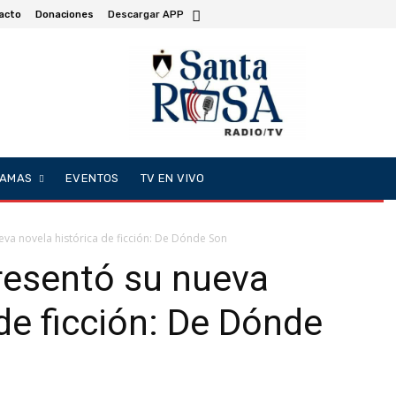
acto
Donaciones
Descargar APP
AMAS
EVENTOS
TV EN VIVO
eva novela histórica de ficción: De Dónde Son
resentó su nueva
 de ficción: De Dónde