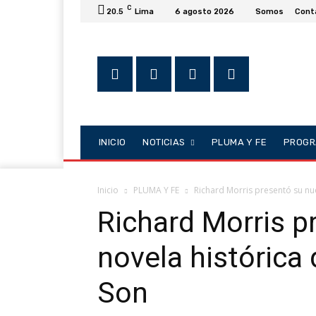
C
20.5
Lima
6 agosto 2026
Somos
Cont
INICIO
NOTICIAS
PLUMA Y FE
PROGR
Inicio
PLUMA Y FE
Richard Morris presentó su nu
Richard Morris p
novela histórica
Son