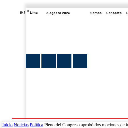
C
19.7
Lima
6 agosto 2026
Somos
Contacto
INICIO
NOTICIAS
PLUMA Y FE
PROGRAMAS
Inicio
Noticias
Política
Pleno del Congreso aprobó dos mociones de inte