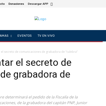
cto
Donaciones
Descargar APP
AMAS
EVENTOS
TV EN VIVO
ar el secreto de comunicaciones de grabadora de “culebra”
tar el secreto de
de grabadora de
re determinará el pedido de la Fiscalía de la
caciones, de la grabadora del capitán PNP, Junior