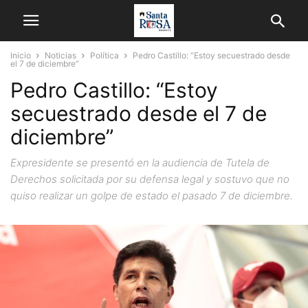
Inicio
Noticias
Política
Pedro Castillo: “Estoy secuestrado desde
el 7 de diciembre”
Pedro Castillo: “Estoy
secuestrado desde el 7 de
diciembre”
Expresidente se presentó en la audiencia de Tutela de
Derechos solicitada por su defensa legal y sostuvo que no
quiso realizar un golpe de estado el pasado 7 de diciembre.