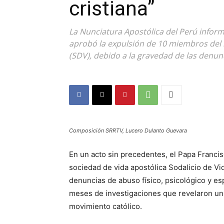
cristiana”
La Nunciatura Apostólica del Perú info
aprobó la expulsión de 10 miembros del 
(SDV), debido a la gravedad de las denun
Composición SRRTV, Lucero Dulanto Guevara
En un acto sin precedentes, el Papa Franci
sociedad de vida apostólica Sodalicio de Vi
denuncias de abuso físico, psicológico y esp
meses de investigaciones que revelaron un 
movimiento católico.