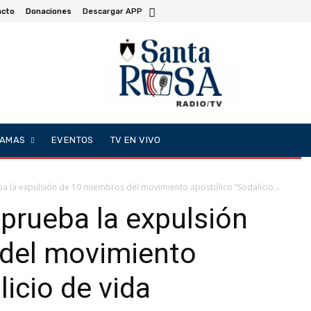
acto
Donaciones
Descargar APP
AMAS
EVENTOS
TV EN VIVO
a la expulsión de 10 miembros del movimiento apostólico “Sodalicio...
prueba la expulsión
del movimiento
icio de vida