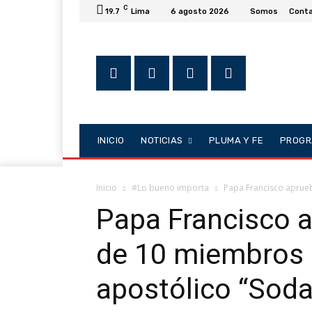
C
19.7
Lima
6 agosto 2026
Somos
Cont
INICIO
NOTICIAS
PLUMA Y FE
PROGR
Inicio
#Lo bueno importa
Papa Francisco aprueb
Papa Francisco a
de 10 miembros 
apostólico “Sodal