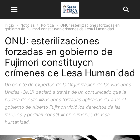
Inicio
Noticias
Política
ONU: esterilizaciones forzadas en
gobierno de Fujimori constituyen crímenes de Lesa Humanidad
ONU: esterilizaciones
forzadas en gobierno de
Fujimori constituyen
crímenes de Lesa Humanidad
Un comité de expertos de la Organización de las Naciones
Unidas (ONU) declaró a través de un comunicado que la
política de esterilizaciones forzadas aplicadas durante el
gobierno de Alberto Fujimori violó los derechos de las
mujeres y podrían constituir en crímenes de lesa
humanidad.