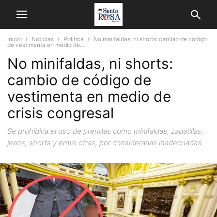
Inicio
Noticias
Política
No minifaldas, ni shorts: cambio de código
de vestimenta en medio de...
No minifaldas, ni shorts:
cambio de código de
vestimenta en medio de
crisis congresal
Se prohibiría el uso de prendas como minifaldas, zapatillas,
jeans, shorts y entre otras, por considerarlas inadecuadas.