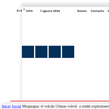
C
21.4
Lima
7 agosto 2026
Somos
Contacto
INICIO
NOTICIAS
PLUMA Y FE
PROGRAMAS
Inicio
Social
Moquegua: el volcán Ubinas volvió a emitir explosiones 