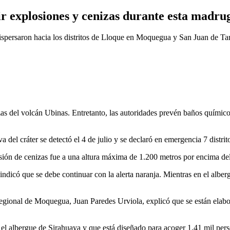
r explosiones y cenizas durante esta madru
e dispersaron hacia los distritos de Lloque en Moquegua y San Juan de T
as del volcán Ubinas. Entretanto, las autoridades prevén baños químico
iva del cráter se detectó el 4 de julio y se declaró en emergencia 7 distr
misión de cenizas fue a una altura máxima de 1.200 metros por encima del
indicó que se debe continuar con la alerta naranja. Mientras en el alber
ional de Moquegua, Juan Paredes Urviola, explicó que se están elabora
 el albergue de Sirahuaya y que está diseñado para acoger 1,41 mil pers