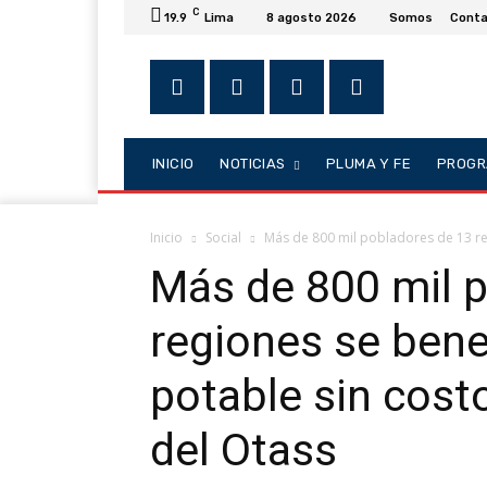
C
19.9
Lima
8 agosto 2026
Somos
Conta
INICIO
NOTICIAS
PLUMA Y FE
PROGR
Inicio
Social
Más de 800 mil pobladores de 13 reg
Más de 800 mil 
regiones se bene
potable sin cost
del Otass