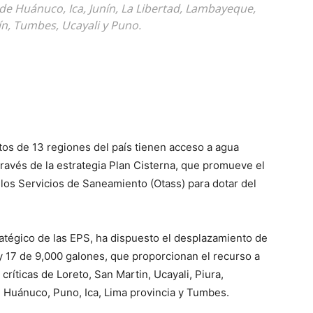
 de Huánuco, Ica, Junín, La Libertad, Lambayeque,
ín, Tumbes, Ucayali y Puno.
tos de 13 regiones del país tienen acceso a agua
través de la estrategia Plan Cisterna, que promueve el
los Servicios de Saneamiento (Otass) para dotar del
ratégico de las EPS, ha dispuesto el desplazamiento de
y 17 de 9,000 galones, que proporcionan el recurso a
críticas de Loreto, San Martin, Ucayali, Piura,
 Huánuco, Puno, Ica, Lima provincia y Tumbes.