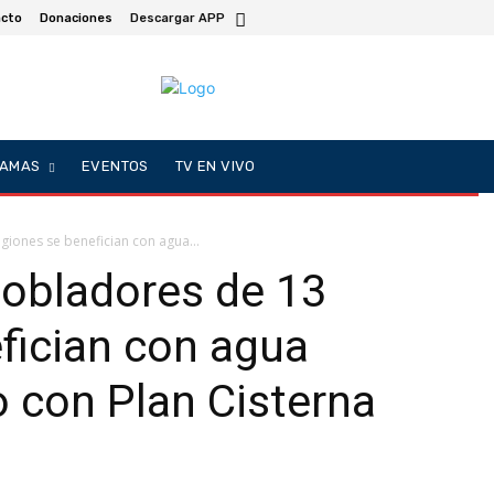
cto
Donaciones
Descargar APP
AMAS
EVENTOS
TV EN VIVO
iones se benefician con agua...
pobladores de 13
fician con agua
o con Plan Cisterna