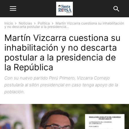
Inicio
Noticias
Política
Martín Vizcarra cuestiona su inhabilitación
y no descarta postular a la presidencia...
Martín Vizcarra cuestiona su
inhabilitación y no descarta
postular a la presidencia de
la República
Con su nuevo partido Perú Primero, Vizcarra Cornejo
postularía al sillón presidencial en caso tenga apoyo de la
población.