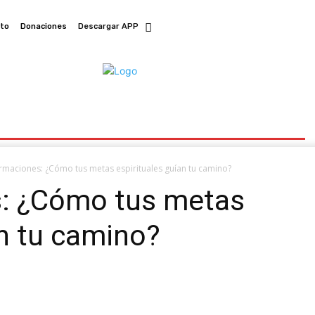
to
Donaciones
Descargar APP
AMAS
EVENTOS
TV EN VIVO
irmaciones: ¿Cómo tus metas espirituales guían tu camino?
s: ¿Cómo tus metas
an tu camino?