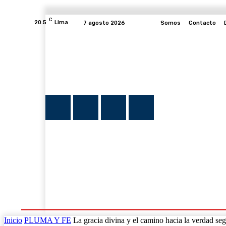
C
20.5
Lima
7 agosto 2026
Somos
Contacto
INICIO
NOTICIAS
PLUMA Y FE
PROGRAMAS
Inicio
PLUMA Y FE
La gracia divina y el camino hacia la verdad s