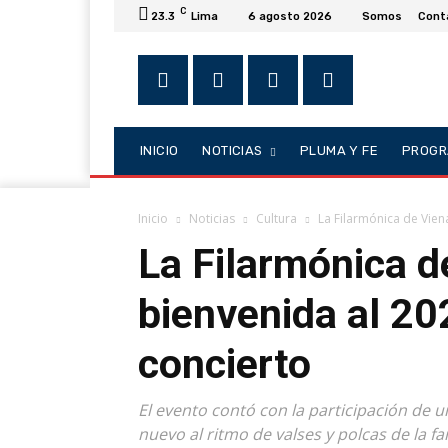
C
23.3
Lima
6 agosto 2026
Somos
Cont
INICIO
NOTICIAS
PLUMA Y FE
PROGR
Inicio
Noticias
Cultura
La Filarmónica de Viena
La Filarmónica de
bienvenida al 20
concierto
El evento contó con la participación de u
nuevo al ritmo de valses y polcas de la fa