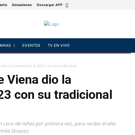
acto
Donaciones
Descargar APP
AMAS
EVENTOS
TV EN VIVO
 dio la bienvenida al 2023 con su tradicional...
 Viena dio la
23 con su tradicional
n coro de niñas por primera vez, para recibir el año
milia Strauss.