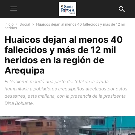
Inicio
Social
Huaicos dejan al menos 40 fallecidos y más de 12 mil
heridos...
Huaicos dejan al menos 40
fallecidos y más de 12 mil
heridos en la región de
Arequipa
El Gobierno mandó una parte del total de la ayuda
humanitaria a pobladores arequipeños afectados por estos
desastres, esta mañana, con la presencia de la presidenta
Dina Boluarte.