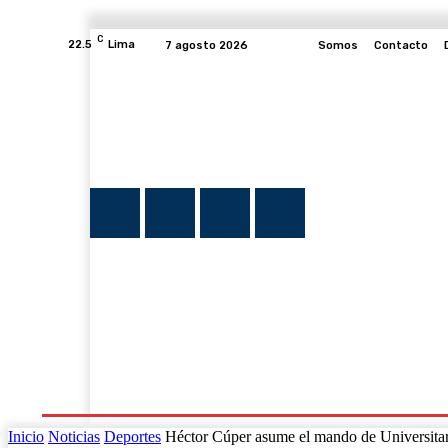
C
22.5
Lima
7 agosto 2026
Somos
Contacto
INICIO
NOTICIAS
PLUMA Y FE
PROGRAMAS
Inicio
Noticias
Deportes
Héctor Cúper asume el mando de Universitari