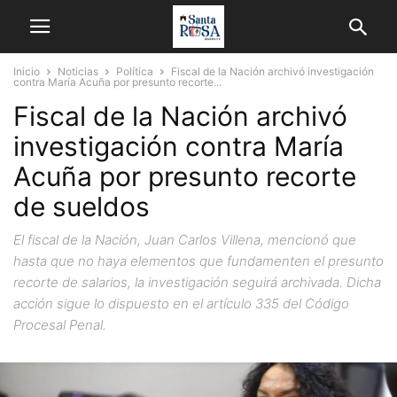
Inicio
Noticias
Política
Fiscal de la Nación archivó investigación
contra María Acuña por presunto recorte...
Fiscal de la Nación archivó
investigación contra María
Acuña por presunto recorte
de sueldos
El fiscal de la Nación, Juan Carlos Villena, mencionó que
hasta que no haya elementos que fundamenten el presunto
recorte de salarios, la investigación seguirá archivada. Dicha
acción sigue lo dispuesto en el artículo 335 del Código
Procesal Penal.