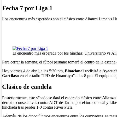
Fecha 7 por Liga 1
Los encuentros más esperados son el clásico entre Alianza Lima vs Un
El encuentro más esperada por los hinchas: Universitario vs
Para cerrar la semana, el fútbol peruano tomará el centro de la escena 
Hoy viernes 4 de abril, a las 5:30 pm,
Binacional recibirá a Ayacuc
Garcilaso
en el estadio “IPD de Huancayo” a las 8 pm. El equipo de p
Clásico de candela
Posteriormente, este sábado se dará el esperado clásico entre
Alianza 
derrotas consecutivas contra ADT de Tarma por el torneo local y Liber
hinchada tras perder 1-0 contra River Plate.
Además, de los cinco últimos encuentros entre los compadres, se regis