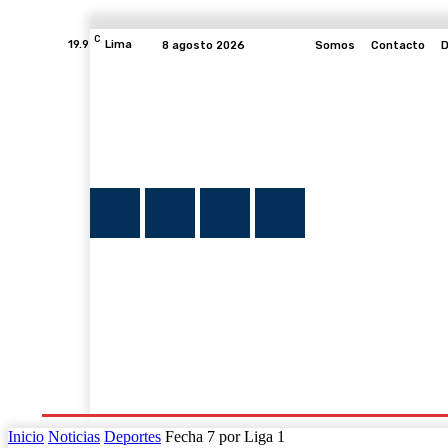
C
19.9
Lima
8 agosto 2026
Somos
Contacto
D
INICIO
NOTICIAS
PLUMA Y FE
PROGRAMAS
Inicio
Noticias
Deportes
Fecha 7 por Liga 1