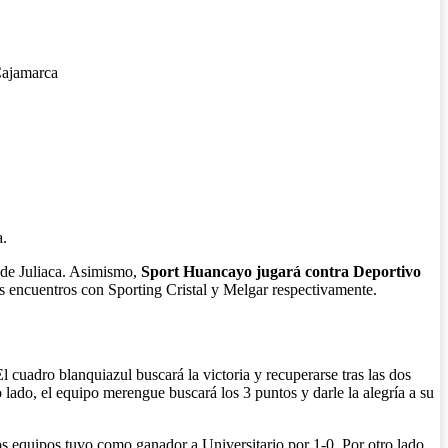
 Cajamarca
a.
 de Juliaca. Asimismo,
Sport Huancayo jugará contra Deportivo
s encuentros con Sporting Cristal y Melgar respectivamente.
l cuadro blanquiazul buscará la victoria y recuperarse tras las dos
lado, el equipo merengue buscará los 3 puntos y darle la alegría a su
os equipos tuvo como ganador a Universitario por 1-0. Por otro lado,