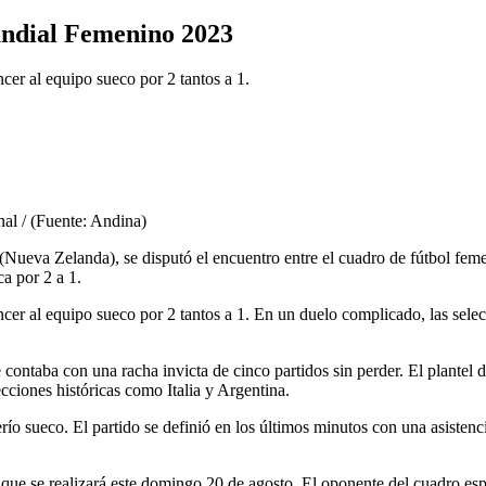
Mundial Femenino 2023
ncer al equipo sueco por 2 tantos a 1.
nal / (Fuente: Andina)
Nueva Zelanda), se disputó el encuentro entre el cuadro de fútbol feme
a por 2 a 1.
ncer al equipo sueco por 2 tantos a 1. En un duelo complicado, las selec
 contaba con una racha invicta de cinco partidos sin perder. El plantel 
cciones históricas como Italia y Argentina.
río sueco. El partido se definió en los últimos minutos con una asisten
l que se realizará este domingo 20 de agosto. El oponente del cuadro espa