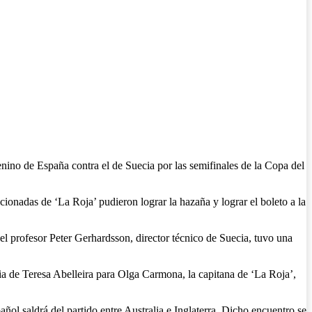
nino de España contra el de Suecia por las semifinales de la Copa del
cionadas de ‘La Roja’ pudieron lograr la hazaña y lograr el boleto a la
del profesor Peter Gerhardsson, director técnico de Suecia, tuvo una
cia de Teresa Abelleira para Olga Carmona, la capitana de ‘La Roja’,
ñol saldrá del partido entre Australia e Inglaterra. Dicho encuentro se