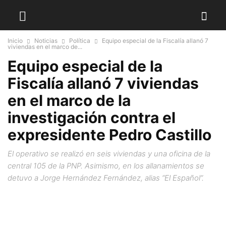
Inicio
Noticias
Política
Equipo especial de la Fiscalía allanó 7
viviendas en el marco de...
Equipo especial de la
Fiscalía allanó 7 viviendas
en el marco de la
investigación contra el
expresidente Pedro Castillo
El operativo se realizó en seis viviendas y una oficina de la
central 105 de la PNP. Asimismo, en los allanamientos se
detuvo a Jorge Hernández Fernández, alias “El Español”.