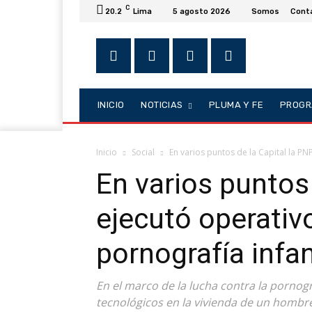
C
20.2
Lima
5 agosto 2026
Somos
Cont
INICIO
NOTICIAS
PLUMA Y FE
PROGR
Inicio
Social
En varios puntos de la Capital la PNP
En varios puntos 
ejecutó operativ
pornografía infan
En el marco de la lucha contra la pornogr
tecnológicos en la vivienda de un hombre