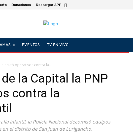
acto
Donaciones
Descargar APP
AMAS
EVENTOS
TV EN VIVO
 ejecutó operativos contra la...
de la Capital la PNP
os contra la
til
afía infantil, la Policía Nacional decomisó equipos
 en el distrito de San Juan de Lurigancho.