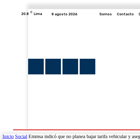
C
20.8
Lima
8 agosto 2026
Somos
Contacto
INICIO
NOTICIAS
PLUMA Y FE
PROGRAMAS
Inicio
Social
Emmsa indicó que no planea bajar tarifa vehicular y aseg