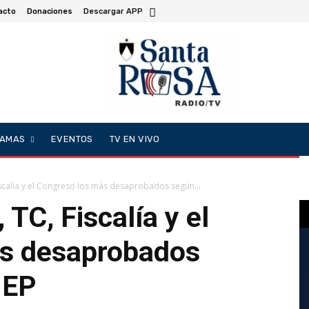
acto
Donaciones
Descargar APP
AMAS
EVENTOS
TV EN VIVO
Fiscalía y el Congreso los más desaprobados según...
 TC, Fiscalía y el
ás desaprobados
IEP