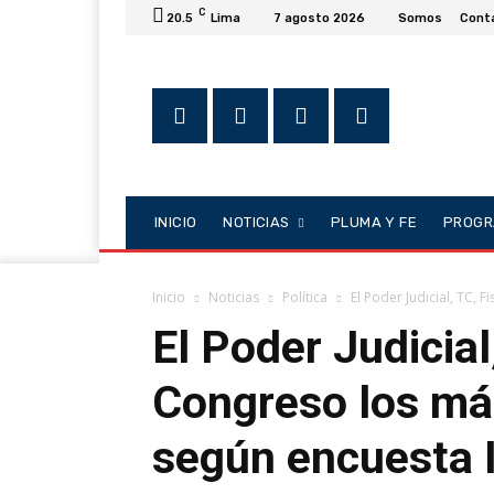
C
20.5
Lima
7 agosto 2026
Somos
Cont
INICIO
NOTICIAS
PLUMA Y FE
PROGR
Inicio
Noticias
Política
El Poder Judicial, TC, 
El Poder Judicial,
Congreso los m
según encuesta 