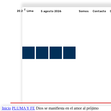
C
20.2
Lima
5 agosto 2026
Somos
Contacto
INICIO
NOTICIAS
PLUMA Y FE
PROGRAMAS
Inicio
PLUMA Y FE
Dios se manifiesta en el amor al prójimo