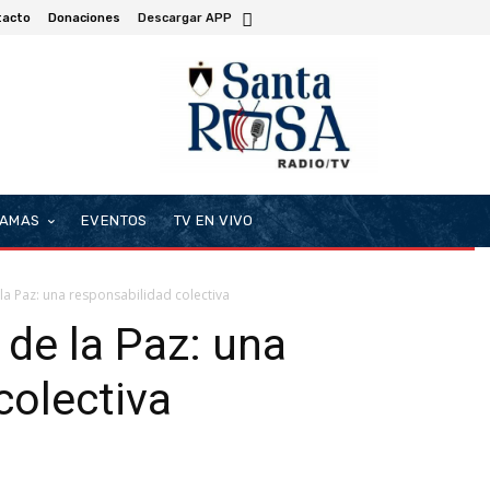
tacto
Donaciones
Descargar APP
AMAS
EVENTOS
TV EN VIVO
 la Paz: una responsabilidad colectiva
 de la Paz: una
colectiva