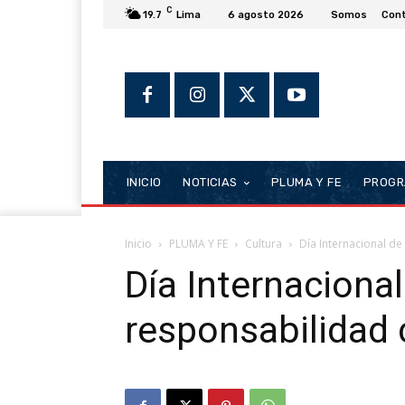
C
19.7
Lima
6 agosto 2026
Somos
Con
INICIO
NOTICIAS
PLUMA Y FE
PROGR
Inicio
PLUMA Y FE
Cultura
Día Internacional de
Día Internacional
responsabilidad 