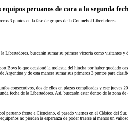
 equipos peruanos de cara a la segunda fec
meros 3 puntos en la fase de grupos de la Conmebol Libertadores.
la Libertadores, buscarán sumar su primera victoria como visitantes y d
ort Boys lo que ocasionó la molestia del hincha por haber quedado casi
de Argentina y de esta manera sumar sus primeros 3 puntos para clasifi
iunfos consecutivos, dos de ellos en plazas complicadas y este jueves 2
gunda fecha de la Libertadores. Así, buscarán estar dentro de la zona de
tbol peruano frente a Cienciano, el pasado viernes en el Clásico del Su
requipeños no pierden la esperanza de poder traerse al menos un valioso