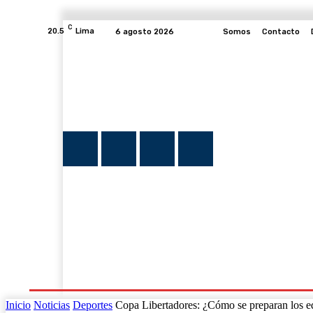
C
20.5
Lima
6 agosto 2026
Somos
Contacto
INICIO
NOTICIAS
PLUMA Y FE
PROGRAMAS
Inicio
Noticias
Deportes
Copa Libertadores: ¿Cómo se preparan los eq