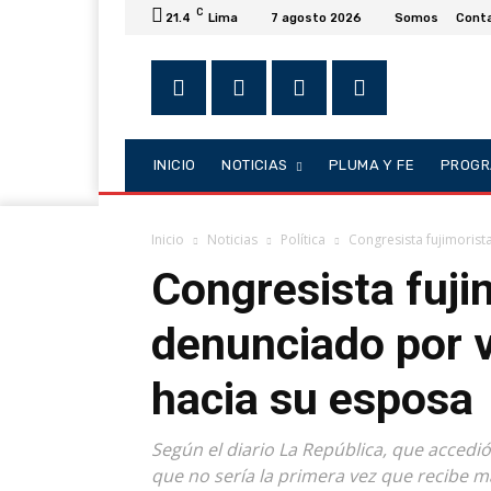
C
21.4
Lima
7 agosto 2026
Somos
Cont
INICIO
NOTICIAS
PLUMA Y FE
PROGR
Inicio
Noticias
Política
Congresista fujimorist
Congresista fuji
denunciado por v
hacia su esposa
Según el diario La República, que accedi
que no sería la primera vez que recibe ma