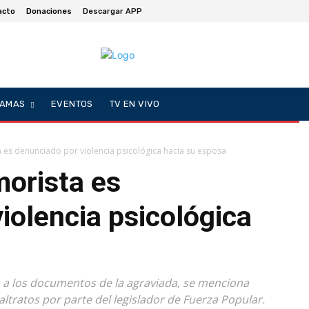
acto
Donaciones
Descargar APP
AMAS
EVENTOS
TV EN VIVO
a es denunciado por violencia psicológica hacia su esposa
morista es
iolencia psicológica
ó a los documentos de la agraviada, se menciona
ltratos por parte del legislador de Fuerza Popular.