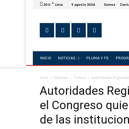
C
20.5
Lima
9 agosto 2026
Somos
Cont
INICIO
NOTICIAS
PLUMA Y FE
PROGR
Inicio
Noticias
Política
Autoridades Regionales
Autoridades Reg
el Congreso quie
de las institucio