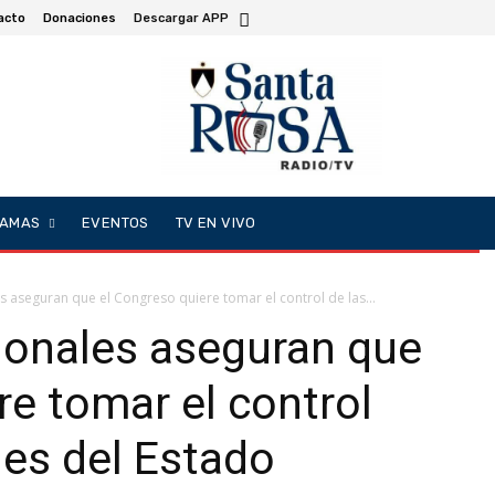
acto
Donaciones
Descargar APP
AMAS
EVENTOS
TV EN VIVO
 aseguran que el Congreso quiere tomar el control de las...
ionales aseguran que
re tomar el control
nes del Estado