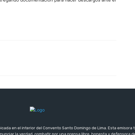
icada en el interior del Convento Santo Domingo de Lima. Esta emisora 
 anunciar la verdad, combatir por una prensa libre, honesta y defensora