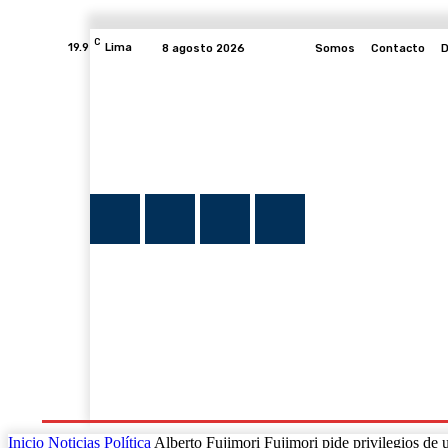
C
19.9
Lima
8 agosto 2026
Somos
Contacto
D
INICIO
NOTICIAS
PLUMA Y FE
PROGRAMAS
Inicio
Noticias
Política
Alberto Fujimori Fujimori pide privilegios de 