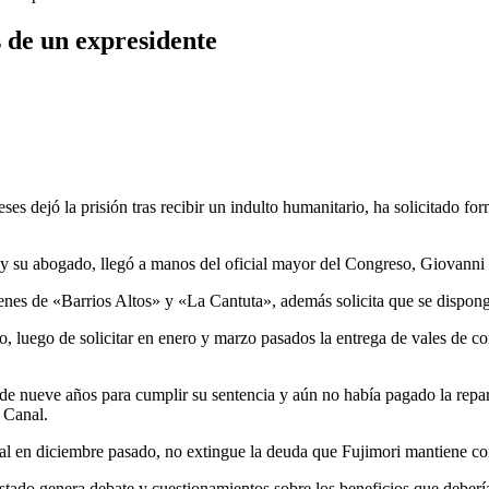
 de un expresidente
es dejó la prisión tras recibir un indulto humanitario, ha solicitado f
 su abogado, llegó a manos del oficial mayor del Congreso, Giovanni F
menes de «Barrios Altos» y «La Cantuta», además solicita que se dispon
io, luego de solicitar en enero y marzo pasados la entrega de vales de 
de nueve años para cumplir su sentencia y aún no había pagado la repar
 Canal.
nal en diciembre pasado, no extingue la deuda que Fujimori mantiene co
 Estado genera debate y cuestionamientos sobre los beneficios que deberí