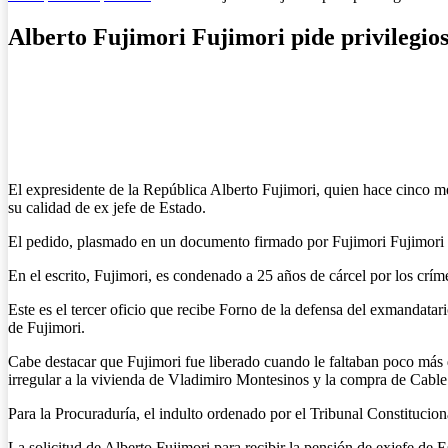
Alberto Fujimori Fujimori pide privilegios
El expresidente de la República Alberto Fujimori, quien hace cinco mes
su calidad de ex jefe de Estado.
El pedido, plasmado en un documento firmado por Fujimori Fujimori y
En el escrito, Fujimori, es condenado a 25 años de cárcel por los crí
Este es el tercer oficio que recibe Forno de la defensa del exmandatar
de Fujimori.
Cabe destacar que Fujimori fue liberado cuando le faltaban poco más 
irregular a la vivienda de Vladimiro Montesinos y la compra de Cable
Para la Procuraduría, el indulto ordenado por el Tribunal Constitucio
La solicitud de Alberto Fujimori para recibir la pensión de exjefe de